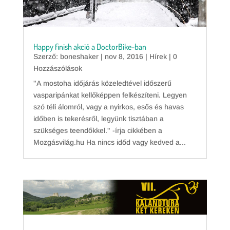
Happy finish akció a DoctorBike-ban
Szerző:
boneshaker
|
nov 8, 2016
|
Hírek
| 0
Hozzászólások
"A mostoha időjárás közeledtével időszerű
vasparipánkat kellőképpen felkészíteni. Legyen
szó téli álomról, vagy a nyirkos, esős és havas
időben is tekerésről, legyünk tisztában a
szükséges teendőkkel." -írja cikkében a
Mozgásvilág.hu Ha nincs időd vagy kedved a...