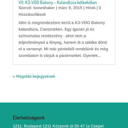
VII. K3-VDO Bakony – Kalandtúra kétkekéken
Szerző:
boneshaker
|
márc 9, 2015
|
Hírek
| 0
Hozzászólások
Idén is megrendezésre kerül a K3-VDO Bakony
kalandtúra, Cseszneken. Egy igazán jó és
színvonalas rendezvény , ahol nem a
teljesítményed a lényeg, hanem itt a taktika dönti
el a versenyt. Mi már péntektől rendelünk és még
szombaton is várjuk a pácienseket. Gyertek...
« Régebbi bejegyzések
Elérhetőségeink
1211. Budapest 1211 Központi út 35-47 (a Csepel