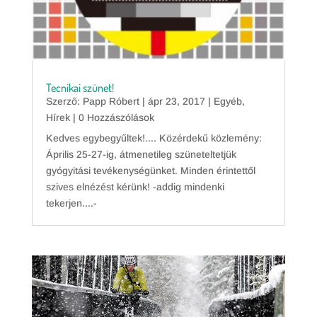
Tecnikai szünet!
Szerző:
Papp Róbert
|
ápr 23, 2017
|
Egyéb
,
Hírek
| 0 Hozzászólások
Kedves egybegyűltek!.... Közérdekű közlemény:
Április 25-27-ig, átmenetileg szüneteltetjük
gyógyitási tevékenységünket. Minden érintettől
szives elnézést kérünk! -addig mindenki
tekerjen....-