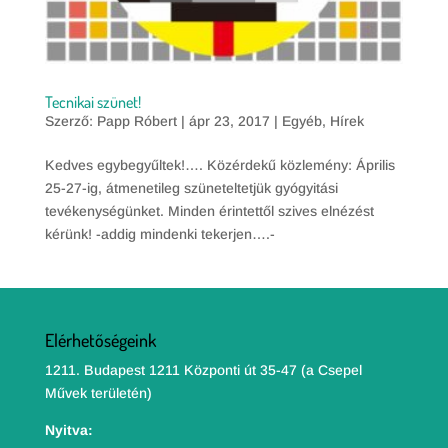
Tecnikai szünet!
Szerző:
Papp Róbert
|
ápr 23, 2017
|
Egyéb
,
Hírek
Kedves egybegyűltek!…. Közérdekű közlemény: Április
25-27-ig, átmenetileg szüneteltetjük gyógyitási
tevékenységünket. Minden érintettől szives elnézést
kérünk! -addig mindenki tekerjen….-
Elérhetőségeink
1211. Budapest 1211 Központi út 35-47 (a Csepel
Művek területén)
Nyitva: